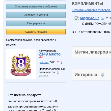
Комплименты
Отправить приватное сообщение
1 комплиментов в гостевой 
Добавить в друзья
Angelina2307
25.
Игнорировать
С ДНЁМ РОЖДЕНИЯ!
Сделать подарок
Вы не авторизованы! Чтоб
Совместная покупка: сбор предоплаты,
раздачи
популярность:
Метки лидеров
2149 место
-43 ↓
-80 ↓
рейтинг
7285
?
Привилегированный
пользователь
8
Интервью
уровня
Статистика портрета:
сейчас просматривают портрет - 0
зарегистрированные пользователи
посетившие портрет за 7 дней - 0